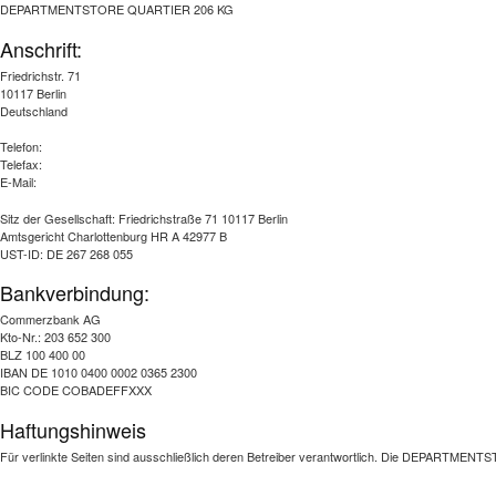
DEPARTMENTSTORE QUARTIER 206 KG
Anschrift:
Friedrichstr. 71
10117 Berlin
Deutschland
Telefon:
Telefax:
E-Mail:
Sitz der Gesellschaft: Friedrichstraße 71 10117 Berlin
Amtsgericht Charlottenburg HR A 42977 B
UST-ID: DE 267 268 055
Bankverbindung:
Commerzbank AG
Kto-Nr.: 203 652 300
BLZ 100 400 00
IBAN DE 1010 0400 0002 0365 2300
BIC CODE COBADEFFXXX
Haftungshinweis
Für verlinkte Seiten sind ausschließlich deren Betreiber verantwortlich. Die DEPARTMENTST